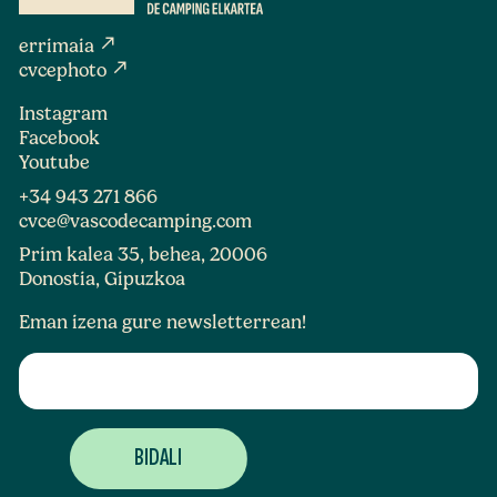
north_east
errimaia
north_east
cvcephoto
Instagram
Facebook
Youtube
+34 943 271 866
cvce@vascodecamping.com
Prim kalea 35, behea, 20006
Donostia, Gipuzkoa
Eman izena gure newsletterrean!