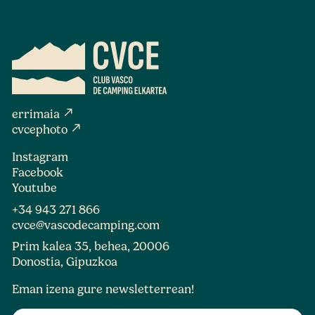
north_east
errimaia
north_east
cvcephoto
Instagram
Facebook
Youtube
+34 943 271 866
cvce@vascodecamping.com
Prim kalea 35, behea, 20006
Donostia, Gipuzkoa
Eman izena gure newsletterrean!