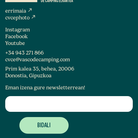
north_east
errimaia
north_east
cvcephoto
Instagram
Facebook
Youtube
+34 943 271 866
cvce@vascodecamping.com
Prim kalea 35, behea, 20006
Donostia, Gipuzkoa
Eman izena gure newsletterrean!