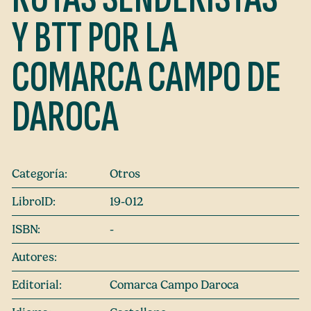
Y BTT POR LA
COMARCA CAMPO DE
DAROCA
Categoría:
Otros
LibroID:
19-012
ISBN:
-
Autores:
Editorial:
Comarca Campo Daroca