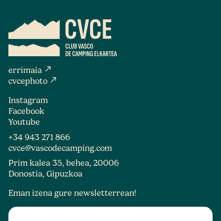
north_east
errimaia
north_east
cvcephoto
Instagram
Facebook
Youtube
+34 943 271 866
cvce@vascodecamping.com
Prim kalea 35, behea, 20006
Donostia, Gipuzkoa
Eman izena gure newsletterrean!