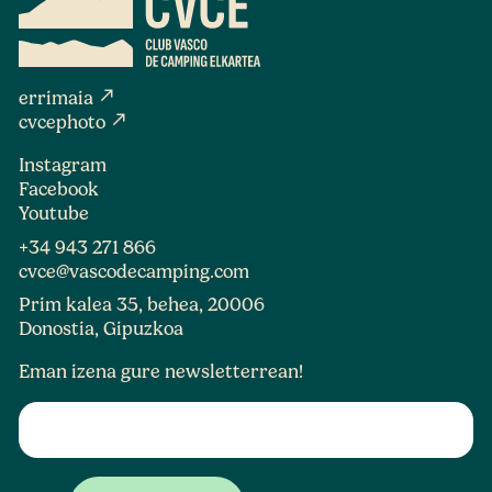
north_east
errimaia
north_east
cvcephoto
Instagram
Facebook
Youtube
+34 943 271 866
cvce@vascodecamping.com
Prim kalea 35, behea, 20006
Donostia, Gipuzkoa
Eman izena gure newsletterrean!