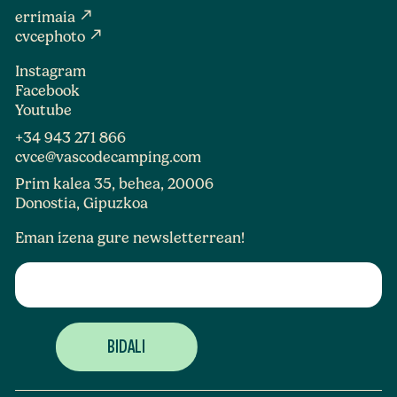
north_east
errimaia
north_east
cvcephoto
Instagram
Facebook
Youtube
+34 943 271 866
cvce@vascodecamping.com
Prim kalea 35, behea, 20006
Donostia, Gipuzkoa
Eman izena gure newsletterrean!