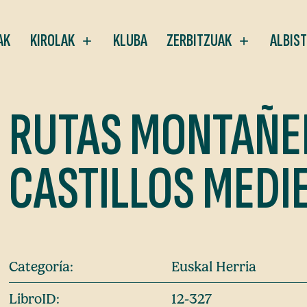
AK
KIROLAK
KLUBA
ZERBITZUAK
ALBIS
RUTAS MONTAÑE
CASTILLOS MEDI
Categoría:
Euskal Herria
LibroID:
12-327