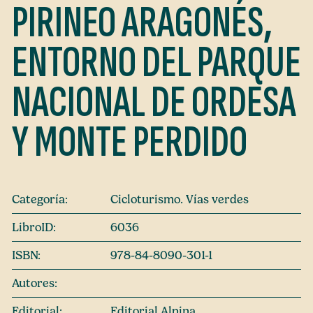
PIRINEO ARAGONÉS,
ENTORNO DEL PARQUE
NACIONAL DE ORDESA
Y MONTE PERDIDO
Categoría:
Cicloturismo. Vías verdes
LibroID:
6036
ISBN:
978-84-8090-301-1
Autores:
Editorial:
Editorial Alpina