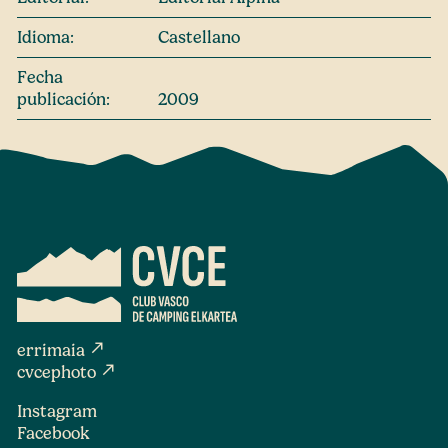
Idioma:
Castellano
Fecha
publicación:
2009
north_east
errimaia
north_east
cvcephoto
Instagram
Facebook