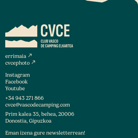
north_east
errimaia
north_east
cvcephoto
Instagram
Facebook
Youtube
+34 943 271 866
cvce@vascodecamping.com
Prim kalea 35, behea, 20006
Donostia, Gipuzkoa
Eman izena gure newsletterrean!