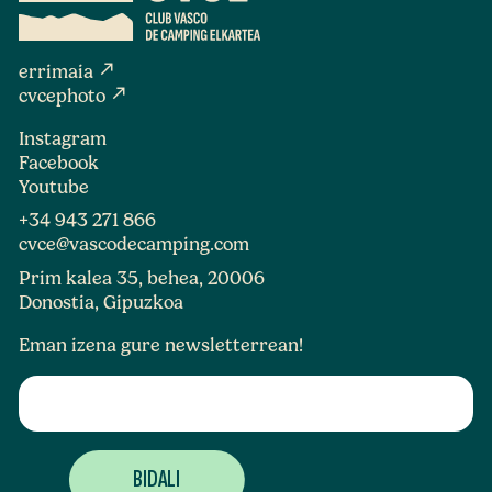
north_east
errimaia
north_east
cvcephoto
Instagram
Facebook
Youtube
+34 943 271 866
cvce@vascodecamping.com
Prim kalea 35, behea, 20006
Donostia, Gipuzkoa
Eman izena gure newsletterrean!