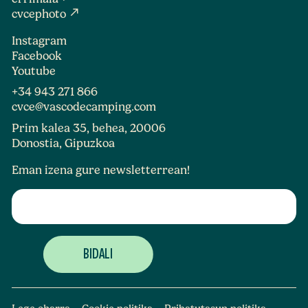
north_east
cvcephoto
Instagram
Facebook
Youtube
+34 943 271 866
cvce@vascodecamping.com
Prim kalea 35, behea, 20006
Donostia, Gipuzkoa
Eman izena gure newsletterrean!