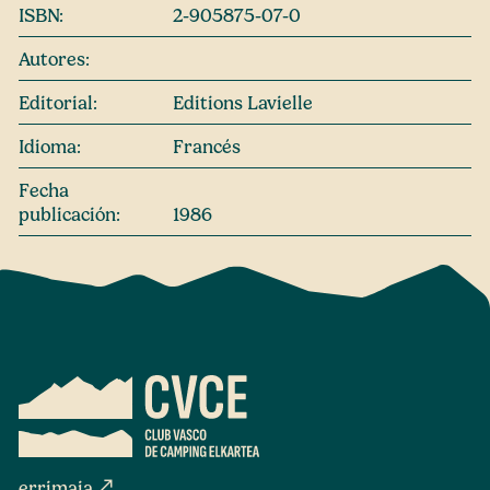
ISBN:
2-905875-07-0
Autores:
Editorial:
Editions Lavielle
Idioma:
Francés
Fecha
publicación:
1986
north_east
errimaia