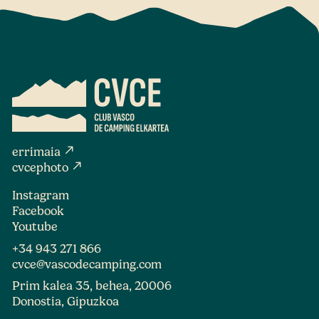
north_east
errimaia
north_east
cvcephoto
Instagram
Facebook
Youtube
+34 943 271 866
cvce@vascodecamping.com
Prim kalea 35, behea, 20006
Donostia, Gipuzkoa