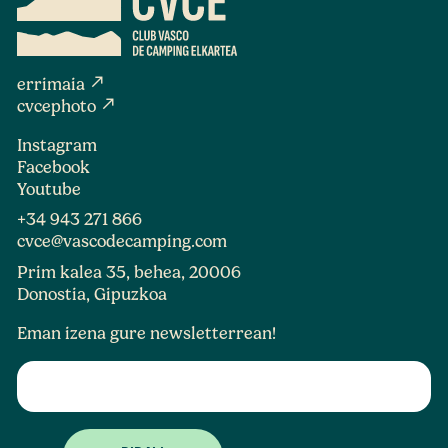
north_east
errimaia
north_east
cvcephoto
Instagram
Facebook
Youtube
+34 943 271 866
cvce@vascodecamping.com
Prim kalea 35, behea, 20006
Donostia, Gipuzkoa
Eman izena gure newsletterrean!