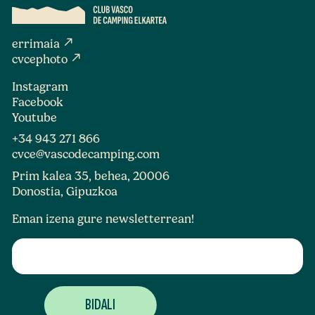
north_east
errimaia
north_east
cvcephoto
Instagram
Facebook
Youtube
+34 943 271 866
cvce@vascodecamping.com
Prim kalea 35, behea, 20006
Donostia, Gipuzkoa
Eman izena gure newsletterrean!