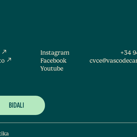
north_east
a
Instagram
+34 9
north_east
to
Facebook
cvce@vascodeca
Youtube
tika