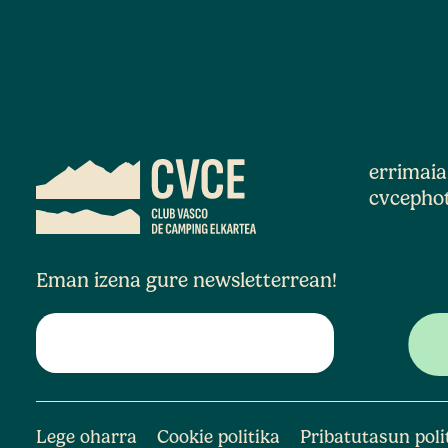
errimai
cvcepho
Eman izena gure newsletterrean!
Lege oharra
Cookie politika
Pribatutasun poli