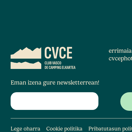
errimai
cvcepho
Eman izena gure newsletterrean!
Lege oharra
Cookie politika
Pribatutasun poli