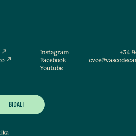
north_east
a
Instagram
+34 9
north_east
to
Facebook
cvce@vascodeca
Youtube
tika