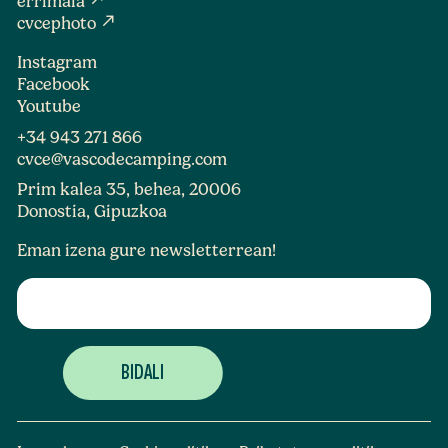
errimaia
north_east
cvcephoto
Instagram
Facebook
Youtube
+34 943 271 866
cvce@vascodecamping.com
Prim kalea 35, behea, 20006
Donostia, Gipuzkoa
Eman izena gure newsletterrean!