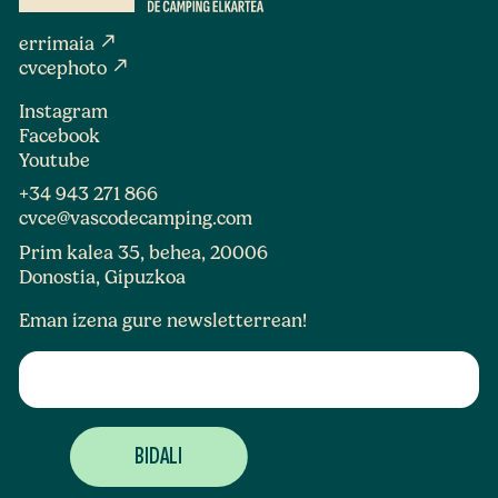
north_east
errimaia
north_east
cvcephoto
Instagram
Facebook
Youtube
+34 943 271 866
cvce@vascodecamping.com
Prim kalea 35, behea, 20006
Donostia, Gipuzkoa
Eman izena gure newsletterrean!