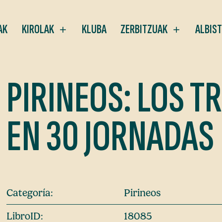
AK
KIROLAK
KLUBA
ZERBITZUAK
ALBIS
PIRINEOS: LOS T
EN 30 JORNADAS
Categoría:
Pirineos
LibroID:
18085