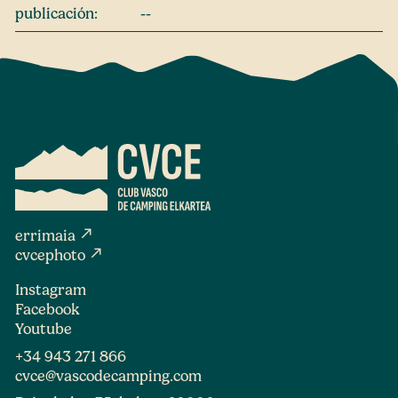
publicación:
--
north_east
errimaia
north_east
cvcephoto
Instagram
Facebook
Youtube
+34 943 271 866
cvce@vascodecamping.com