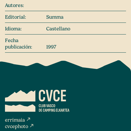
Autores:
Editorial:
Summa
Idioma:
Castellano
Fecha
publicación:
1997
north_east
errimaia
north_east
cvcephoto