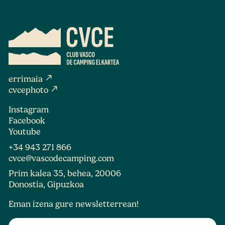
north_east
errimaia
north_east
cvcephoto
Instagram
Facebook
Youtube
+34 943 271 866
cvce@vascodecamping.com
Prim kalea 35, behea, 20006
Donostia, Gipuzkoa
Eman izena gure newsletterrean!