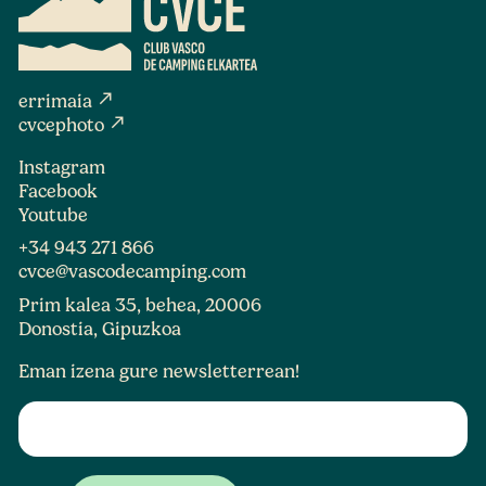
north_east
errimaia
north_east
cvcephoto
Instagram
Facebook
Youtube
+34 943 271 866
cvce@vascodecamping.com
Prim kalea 35, behea, 20006
Donostia, Gipuzkoa
Eman izena gure newsletterrean!