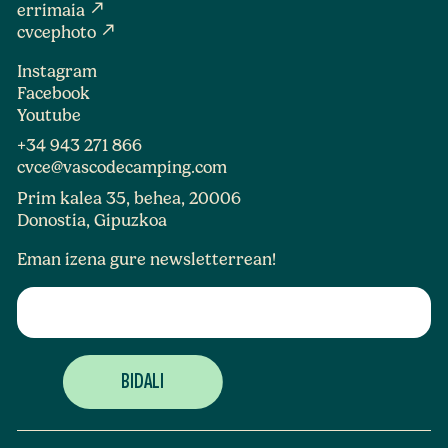
north_east
errimaia
north_east
cvcephoto
Instagram
Facebook
Youtube
+34 943 271 866
cvce@vascodecamping.com
Prim kalea 35, behea, 20006
Donostia, Gipuzkoa
Eman izena gure newsletterrean!