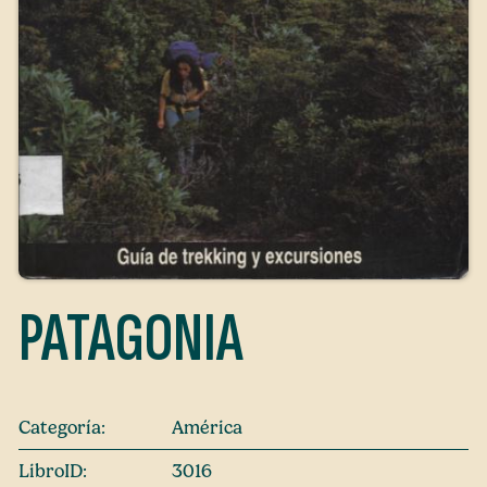
PATAGONIA
Categoría:
América
LibroID:
3016