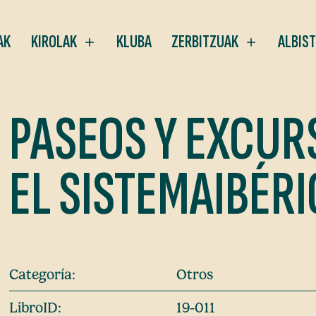
AK
KIROLAK
KLUBA
ZERBITZUAK
ALBIS
PASEOS Y EXCUR
EL SISTEMAIBÉR
Categoría:
Otros
LibroID:
19-011