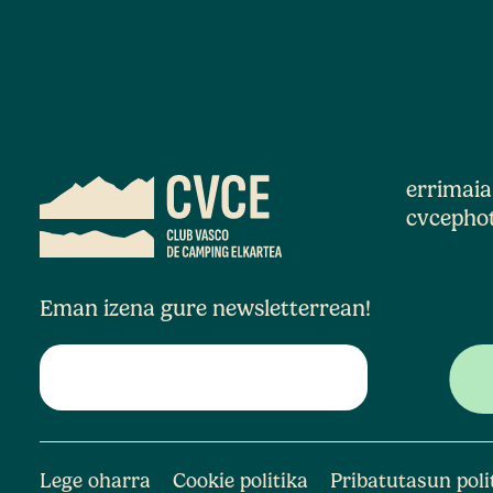
errimai
cvcepho
Eman izena gure newsletterrean!
Lege oharra
Cookie politika
Pribatutasun poli