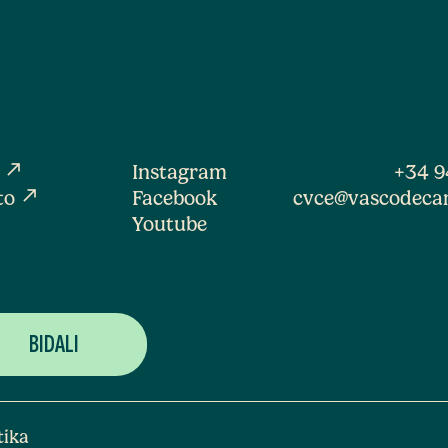
north_east
a
Instagram
+34 9
north_east
to
Facebook
cvce@vascodeca
Youtube
tika