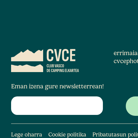
errimai
cvcepho
Eman izena gure newsletterrean!
Lege oharra
Cookie politika
Pribatutasun poli