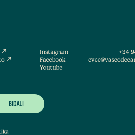
north_east
a
Instagram
+34 9
north_east
to
Facebook
cvce@vascodeca
Youtube
tika