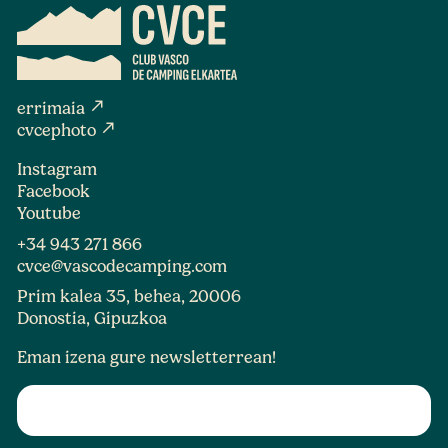
north_east
errimaia
north_east
cvcephoto
Instagram
Facebook
Youtube
+34 943 271 866
cvce@vascodecamping.com
Prim kalea 35, behea, 20006
Donostia, Gipuzkoa
Eman izena gure newsletterrean!