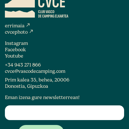
north_east
errimaia
north_east
cvcephoto
Instagram
Facebook
Youtube
+34 943 271 866
cvce@vascodecamping.com
Prim kalea 35, behea, 20006
Donostia, Gipuzkoa
Eman izena gure newsletterrean!