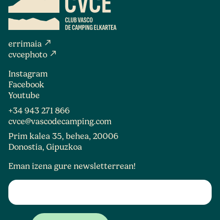
north_east
errimaia
north_east
cvcephoto
Instagram
Facebook
Youtube
+34 943 271 866
cvce@vascodecamping.com
Prim kalea 35, behea, 20006
Donostia, Gipuzkoa
Eman izena gure newsletterrean!