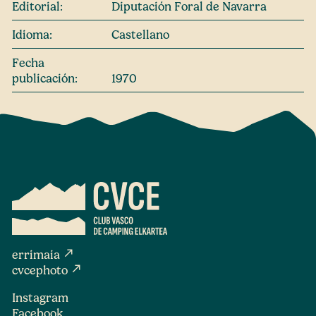
Editorial:
Diputación Foral de Navarra
Idioma:
Castellano
Fecha
publicación:
1970
north_east
errimaia
north_east
cvcephoto
Instagram
Facebook