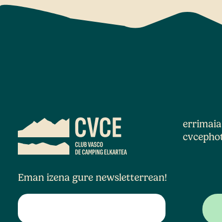
errimai
cvcepho
Eman izena gure newsletterrean!