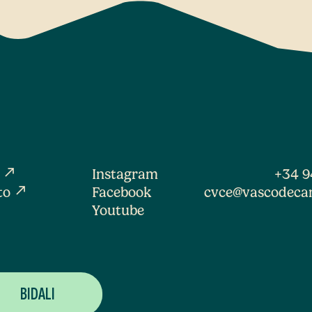
north_east
a
Instagram
+34 9
north_east
to
Facebook
cvce@vascodeca
Youtube