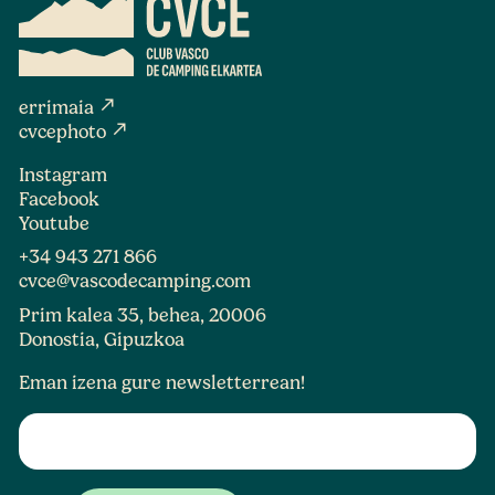
north_east
errimaia
north_east
cvcephoto
Instagram
Facebook
Youtube
+34 943 271 866
cvce@vascodecamping.com
Prim kalea 35, behea, 20006
Donostia, Gipuzkoa
Eman izena gure newsletterrean!