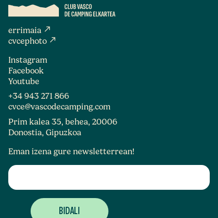
north_east
errimaia
north_east
cvcephoto
Instagram
Facebook
Youtube
+34 943 271 866
cvce@vascodecamping.com
Prim kalea 35, behea, 20006
Donostia, Gipuzkoa
Eman izena gure newsletterrean!