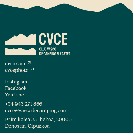
north_east
errimaia
north_east
cvcephoto
Instagram
Facebook
Youtube
+34 943 271 866
cvce@vascodecamping.com
Prim kalea 35, behea, 20006
Donostia, Gipuzkoa