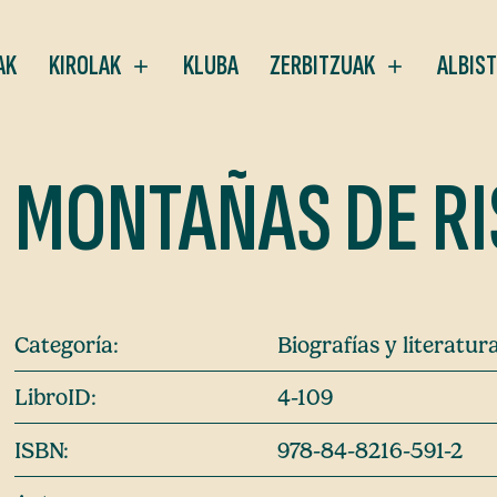
AK
KIROLAK
KLUBA
ZERBITZUAK
ALBIS
MONTAÑAS DE RI
Categoría:
Biografías y literatu
LibroID:
4-109
ISBN:
978-84-8216-591-2