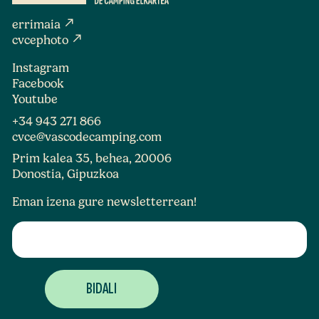
north_east
errimaia
north_east
cvcephoto
Instagram
Facebook
Youtube
+34 943 271 866
cvce@vascodecamping.com
Prim kalea 35, behea, 20006
Donostia, Gipuzkoa
Eman izena gure newsletterrean!