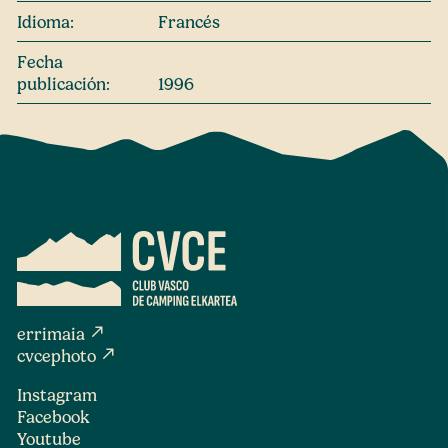
Idioma:
Francés
Fecha
publicación:
1996
north_east
errimaia
north_east
cvcephoto
Instagram
Facebook
Youtube