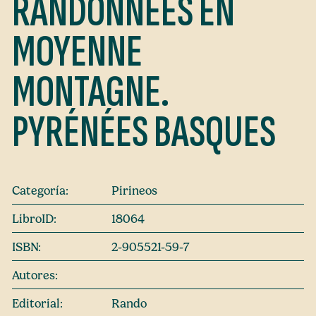
RANDONNÉES EN
MOYENNE
MONTAGNE.
PYRÉNÉES BASQUES
Categoría:
Pirineos
LibroID:
18064
ISBN:
2-905521-59-7
Autores:
Editorial:
Rando