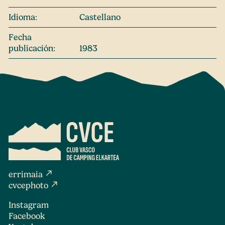
Idioma:
Castellano
Fecha
publicación:
1983
north_east
errimaia
north_east
cvcephoto
Instagram
Facebook