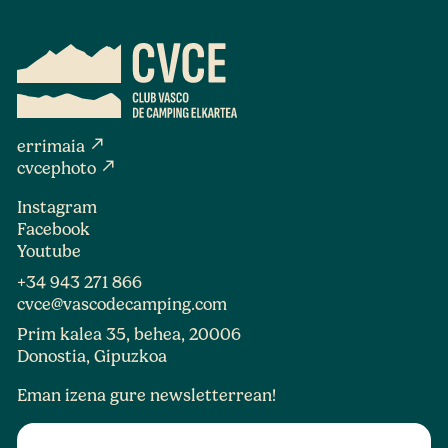
north_east
errimaia
north_east
cvcephoto
Instagram
Facebook
Youtube
+34 943 271 866
cvce@vascodecamping.com
Prim kalea 35, behea, 20006
Donostia, Gipuzkoa
Eman izena gure newsletterrean!