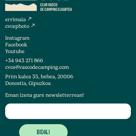
north_east
errimaia
north_east
cvcephoto
Instagram
Facebook
Youtube
+34 943 271 866
cvce@vascodecamping.com
Prim kalea 35, behea, 20006
Donostia, Gipuzkoa
Eman izena gure newsletterrean!