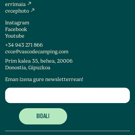
north_east
errimaia
north_east
cvcephoto
Instagram
Facebook
Youtube
+34 943 271 866
cvce@vascodecamping.com
Prim kalea 35, behea, 20006
Donostia, Gipuzkoa
Eman izena gure newsletterrean!