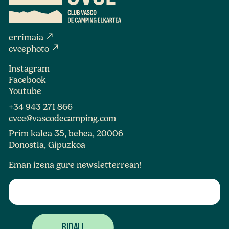
north_east
errimaia
north_east
cvcephoto
Instagram
Facebook
Youtube
+34 943 271 866
cvce@vascodecamping.com
Prim kalea 35, behea, 20006
Donostia, Gipuzkoa
Eman izena gure newsletterrean!