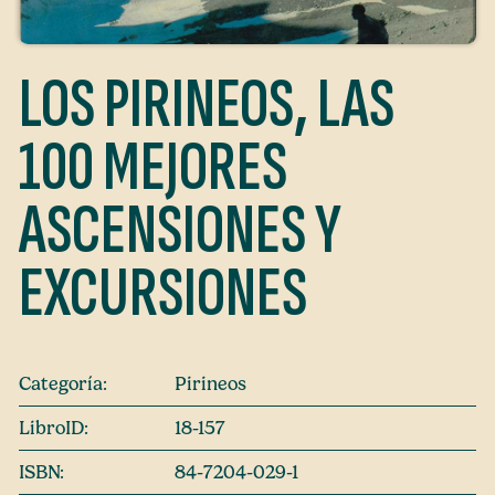
LOS PIRINEOS, LAS
100 MEJORES
ASCENSIONES Y
EXCURSIONES
Categoría:
Pirineos
LibroID:
18-157
ISBN:
84-7204-029-1