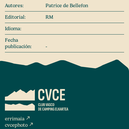
Autores:
Patrice de Bellefon
Editorial:
RM
Idioma:
Fecha
publicación:
-
north_east
errimaia
north_east
cvcephoto