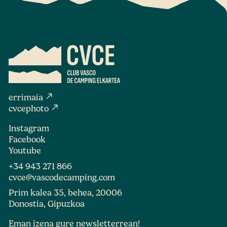
north_east
errimaia
north_east
cvcephoto
Instagram
Facebook
Youtube
+34 943 271 866
cvce@vascodecamping.com
Prim kalea 35, behea, 20006
Donostia, Gipuzkoa
Eman izena gure newsletterrean!