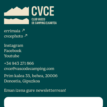
north_east
errimaia
north_east
cvcephoto
Instagram
Facebook
Youtube
+34 943 271 866
cvce@vascodecamping.com
Prim kalea 35, behea, 20006
Donostia, Gipuzkoa
Eman izena gure newsletterrean!