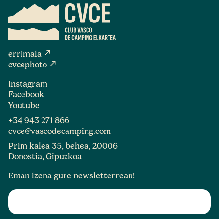
north_east
errimaia
north_east
cvcephoto
Instagram
Facebook
Youtube
+34 943 271 866
cvce@vascodecamping.com
Prim kalea 35, behea, 20006
Donostia, Gipuzkoa
Eman izena gure newsletterrean!