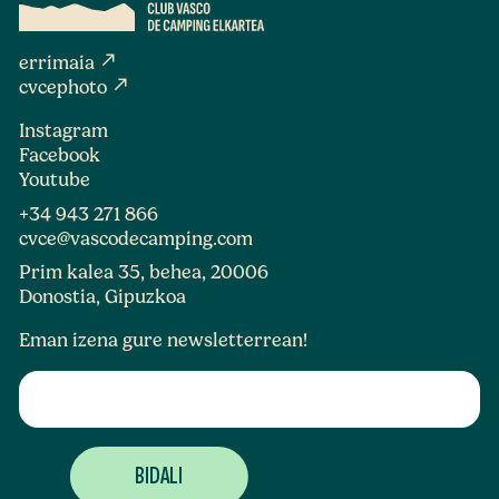
north_east
errimaia
north_east
cvcephoto
Instagram
Facebook
Youtube
+34 943 271 866
cvce@vascodecamping.com
Prim kalea 35, behea, 20006
Donostia, Gipuzkoa
Eman izena gure newsletterrean!