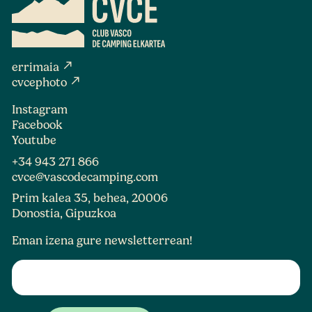
north_east
errimaia
north_east
cvcephoto
Instagram
Facebook
Youtube
+34 943 271 866
cvce@vascodecamping.com
Prim kalea 35, behea, 20006
Donostia, Gipuzkoa
Eman izena gure newsletterrean!